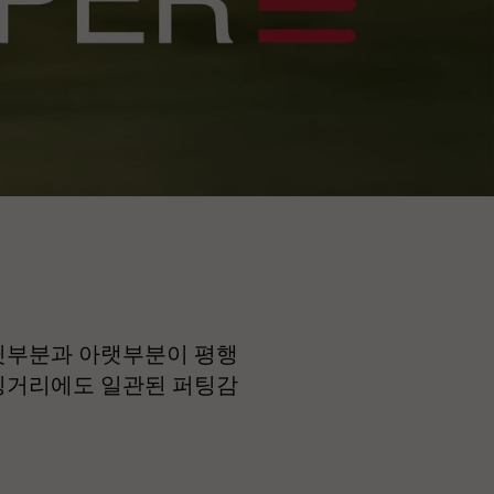
 윗부분과 아랫부분이 평행
퍼팅거리에도 일관된 퍼팅감