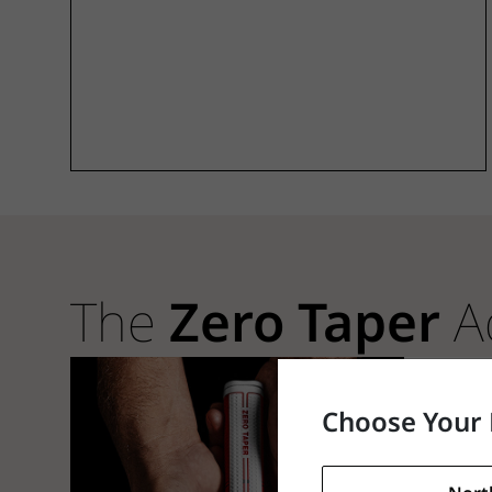
The
Zero Taper
A
Choose Your 