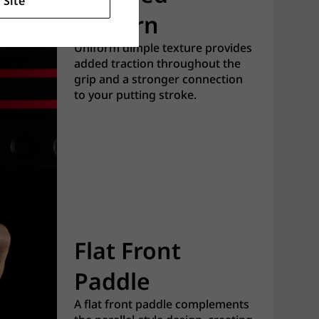
 Site
Pattern
Uniform dimple texture provides
added traction throughout the
grip and a stronger connection
to your putting stroke.
Flat Front
Paddle
A flat front paddle complements