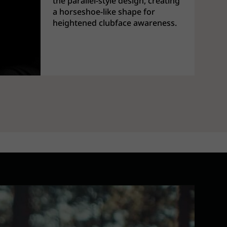
the parallel-style design, creating
a horseshoe-like shape for
heightened clubface awareness.