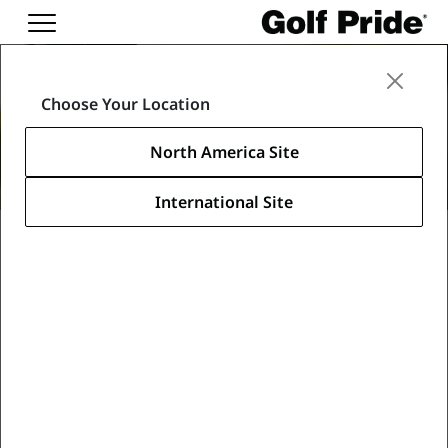
Choose Your Location
North America Site
International Site
あなたのゴルフを、 次の
レベルへ。
革新的なALIGN®テクノロジーは、手の自然な形状に
合わせて設計されており、指を理想的な位置に導きま
す。 その結果、手の位置をより一貫して保つことがで
き、 スイングの再現性が向上し、自信を持ってプレー
に 集中できます。